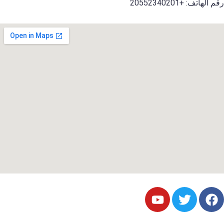
لهاتف: +20552340201