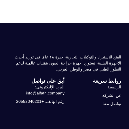
الفتح للاستيراد والتوكيلات التجارية، خبرة ۱۸ عامًا في توريد أحدث
زة الطبية، نستورد أجهزة جراحة العيون بتقنيات عالمية لدعم
ر الطبي في مصر والوطن العربي.
ط سريعة
أبقَ على تواصل
سية
البريد الإليكتروني:
info@alfath.company
لشركة
رقم الهاتف: +20552340201
 معنا