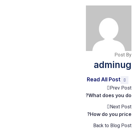
P
admi
Read All Pos
Pre
What does yo
Nex
How do you 
Back to Blo