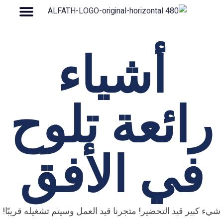
أشياء
رائعة تلوح
في الأفق
شيء كبير قيد التحضير! متجرنا قيد العمل وسيتم تشغيله قريبًا!