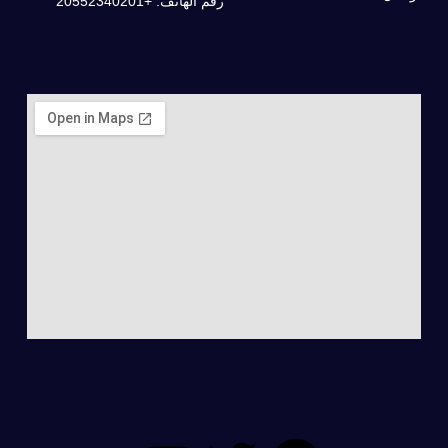
رقم الهاتف: +20552340201