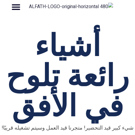
أشياء
رائعة تلوح
في الأفق
شيء كبير قيد التحضير! متجرنا قيد العمل وسيتم تشغيله قريبًا!